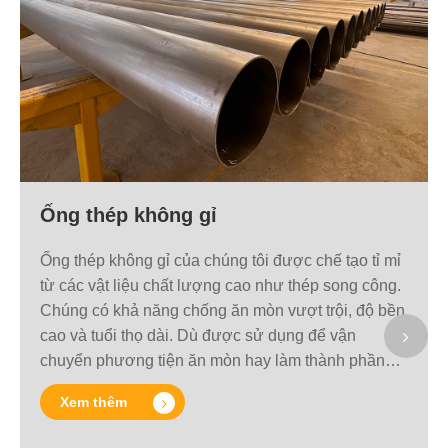
Ống thép không gỉ
Ống thép không gỉ của chúng tôi được chế tạo tỉ mỉ
từ các vật liệu chất lượng cao như thép song công.
Chúng có khả năng chống ăn mòn vượt trội, độ bền
cao và tuổi thọ dài. Dù được sử dụng để vận
chuyển phương tiện ăn mòn hay làm thành phần
kết cấu có yêu cầu cao, chúng tôi đều cung cấp đầy
Xem thêm
đủ các sản phẩm từ ống liền mạch đến ống hàn,
đáp ứng nhu cầu khắt khe của các ngành công