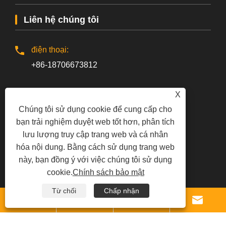
Liên hệ chúng tôi
điện thoại:
+86-18706673812
Số fax:
X
+86-536-3507777
Chúng tôi sử dụng cookie để cung cấp cho
bạn trải nghiệm duyệt web tốt hơn, phân tích
lưu lượng truy cập trang web và cá nhân
E-mail:
hóa nội dung. Bằng cách sử dụng trang web
rayshiwang@163.com
này, bạn đồng ý với việc chúng tôi sử dụng
cookie.
Chính sách bảo mật
Địa chỉ:
Từ chối
Chấp nhận
Làng phía đông Lijiaguanzhuang, Khu phát triển




kinh tế Thanh Châu, thành phố Duy Phường, tỉnh
Sơn Đông