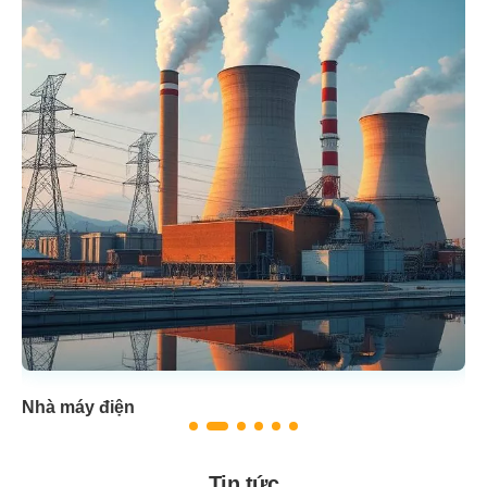
Nhà máy điện
hó
Tin tức